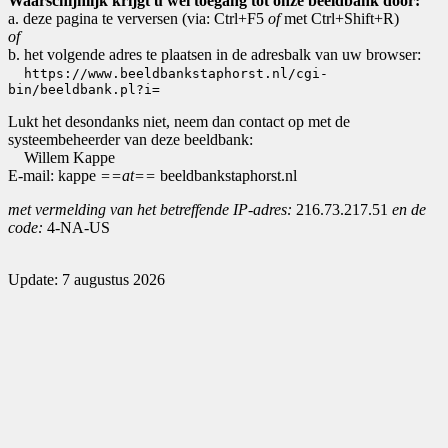
Waarschijnlijk krijgt u wel toegang tot onze beeldbank door:
a. deze pagina te verversen (via: Ctrl+F5
of
met Ctrl+Shift+R)
of
b. het volgende adres te plaatsen in de adresbalk van uw browser:
https://www.beeldbankstaphorst.nl/cgi-
bin/beeldbank.pl?i=
Lukt het desondanks niet, neem dan contact op met de
systeembeheerder van deze beeldbank:
Willem Kappe
E-mail: kappe
==at==
beeldbankstaphorst.nl
met vermelding van het betreffende IP-adres:
216.73.217.51
en de
code:
4-NA-US
Update: 7 augustus 2026