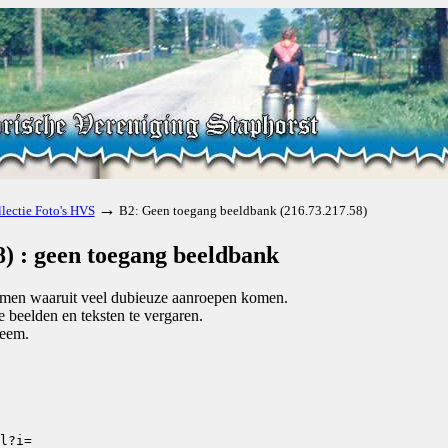
→
lectie Foto's HVS
B2: Geen toegang beeldbank (216.73.217.58)
) : geen toegang beeldbank
komen waaruit veel dubieuze aanroepen komen.
beelden en teksten te vergaren.
teem.
l?i=