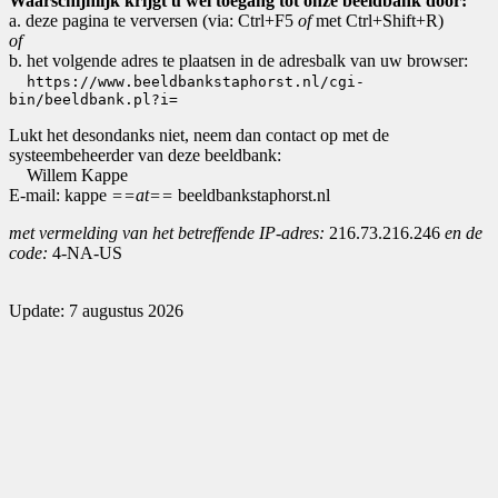
Waarschijnlijk krijgt u wel toegang tot onze beeldbank door:
a. deze pagina te verversen (via: Ctrl+F5
of
met Ctrl+Shift+R)
of
b. het volgende adres te plaatsen in de adresbalk van uw browser:
https://www.beeldbankstaphorst.nl/cgi-
bin/beeldbank.pl?i=
Lukt het desondanks niet, neem dan contact op met de
systeembeheerder van deze beeldbank:
Willem Kappe
E-mail: kappe
==at==
beeldbankstaphorst.nl
met vermelding van het betreffende IP-adres:
216.73.216.246
en de
code:
4-NA-US
Update: 7 augustus 2026