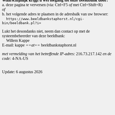
Waarschijnlijk krijgt u wel toegang tot onze beeldbank door:
a. deze pagina te verversen (via: Ctrl+F5
of
met Ctrl+Shift+R)
of
b. het volgende adres te plaatsen in de adresbalk van uw browser:
https://www.beeldbankstaphorst.nl/cgi-
bin/beeldbank.pl?i=
Lukt het desondanks niet, neem dan contact op met de
systeembeheerder van deze beeldbank:
Willem Kappe
E-mail: kappe
==at==
beeldbankstaphorst.nl
met vermelding van het betreffende IP-adres:
216.73.217.142
en de
code:
4-NA-US
Update: 6 augustus 2026