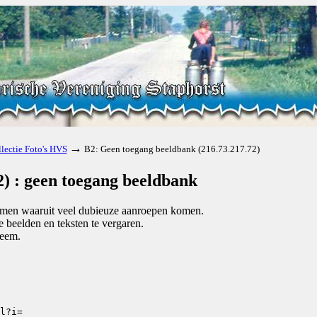
→
lectie Foto's HVS
B2: Geen toegang beeldbank (216.73.217.72)
) : geen toegang beeldbank
komen waaruit veel dubieuze aanroepen komen.
beelden en teksten te vergaren.
teem.
l?i=