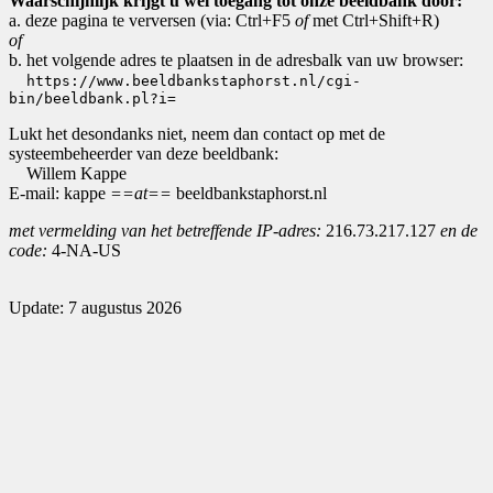
Waarschijnlijk krijgt u wel toegang tot onze beeldbank door:
a. deze pagina te verversen (via: Ctrl+F5
of
met Ctrl+Shift+R)
of
b. het volgende adres te plaatsen in de adresbalk van uw browser:
https://www.beeldbankstaphorst.nl/cgi-
bin/beeldbank.pl?i=
Lukt het desondanks niet, neem dan contact op met de
systeembeheerder van deze beeldbank:
Willem Kappe
E-mail: kappe
==at==
beeldbankstaphorst.nl
met vermelding van het betreffende IP-adres:
216.73.217.127
en de
code:
4-NA-US
Update: 7 augustus 2026