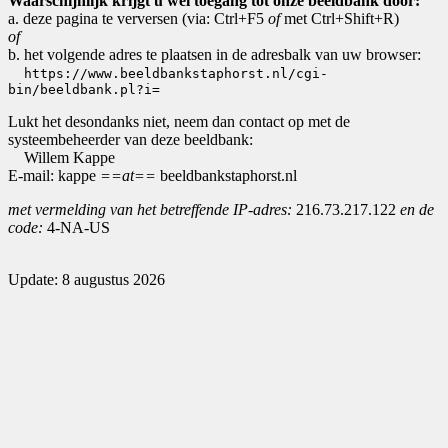
Waarschijnlijk krijgt u wel toegang tot onze beeldbank door:
a. deze pagina te verversen (via: Ctrl+F5
of
met Ctrl+Shift+R)
of
b. het volgende adres te plaatsen in de adresbalk van uw browser:
https://www.beeldbankstaphorst.nl/cgi-
bin/beeldbank.pl?i=
Lukt het desondanks niet, neem dan contact op met de
systeembeheerder van deze beeldbank:
Willem Kappe
E-mail: kappe
==at==
beeldbankstaphorst.nl
met vermelding van het betreffende IP-adres:
216.73.217.122
en de
code:
4-NA-US
Update: 8 augustus 2026