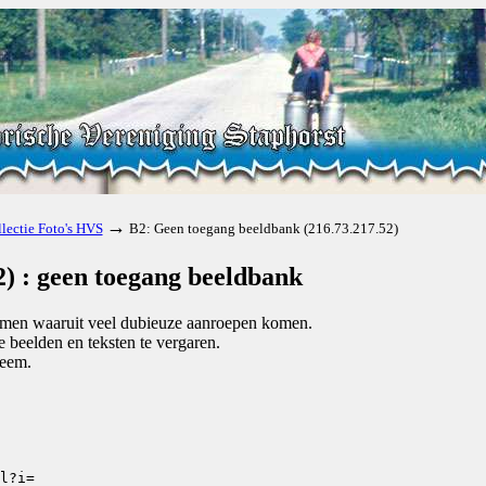
→
lectie Foto's HVS
B2: Geen toegang beeldbank (216.73.217.52)
) : geen toegang beeldbank
komen waaruit veel dubieuze aanroepen komen.
beelden en teksten te vergaren.
teem.
l?i=