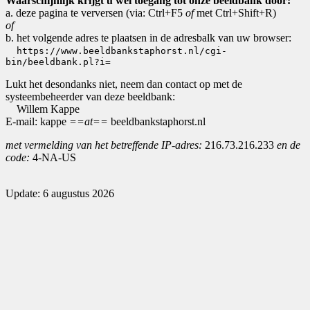
Waarschijnlijk krijgt u wel toegang tot onze beeldbank door:
a. deze pagina te verversen (via: Ctrl+F5
of
met Ctrl+Shift+R)
of
b. het volgende adres te plaatsen in de adresbalk van uw browser:
https://www.beeldbankstaphorst.nl/cgi-
bin/beeldbank.pl?i=
Lukt het desondanks niet, neem dan contact op met de
systeembeheerder van deze beeldbank:
Willem Kappe
E-mail: kappe
==at==
beeldbankstaphorst.nl
met vermelding van het betreffende IP-adres:
216.73.216.233
en de
code:
4-NA-US
Update: 6 augustus 2026