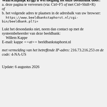
Waarschijnlijk krijgt u wel toegang tot onze beeldbank door:
a. deze pagina te verversen (via: Ctrl+F5
of
met Ctrl+Shift+R)
of
b. het volgende adres te plaatsen in de adresbalk van uw browser:
https://www.beeldbankstaphorst.nl/cgi-
bin/beeldbank.pl?i=
Lukt het desondanks niet, neem dan contact op met de
systeembeheerder van deze beeldbank:
Willem Kappe
E-mail: kappe
==at==
beeldbankstaphorst.nl
met vermelding van het betreffende IP-adres:
216.73.216.253
en de
code:
4-NA-US
Update: 6 augustus 2026