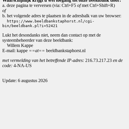
Waarschijnlijk krijgt u wel toegang tot onze beeldbank door:
a. deze pagina te verversen (via: Ctrl+F5
of
met Ctrl+Shift+R)
of
b. het volgende adres te plaatsen in de adresbalk van uw browser:
https://www.beeldbankstaphorst.nl/cgi-
bin/beeldbank.pl?i=52421
Lukt het desondanks niet, neem dan contact op met de
systeembeheerder van deze beeldbank:
Willem Kappe
E-mail: kappe
==at==
beeldbankstaphorst.nl
met vermelding van het betreffende IP-adres:
216.73.217.23
en de
code:
4-NA-US
Update: 6 augustus 2026