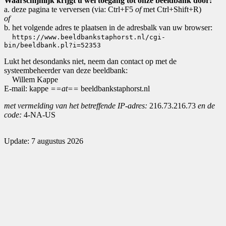
Waarschijnlijk krijgt u wel toegang tot onze beeldbank door:
a. deze pagina te verversen (via: Ctrl+F5
of
met Ctrl+Shift+R)
of
b. het volgende adres te plaatsen in de adresbalk van uw browser:
https://www.beeldbankstaphorst.nl/cgi-
bin/beeldbank.pl?i=52353
Lukt het desondanks niet, neem dan contact op met de
systeembeheerder van deze beeldbank:
Willem Kappe
E-mail: kappe
==at==
beeldbankstaphorst.nl
met vermelding van het betreffende IP-adres:
216.73.216.73
en de
code:
4-NA-US
Update: 7 augustus 2026