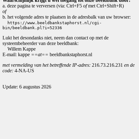
Waarschijnlijk krijgt u wel toegang tot onze beeldbank door:
a. deze pagina te verversen (via: Ctrl+F5
of
met Ctrl+Shift+R)
of
b. het volgende adres te plaatsen in de adresbalk van uw browser:
https://www.beeldbankstaphorst.nl/cgi-
bin/beeldbank.pl?i=52336
Lukt het desondanks niet, neem dan contact op met de
systeembeheerder van deze beeldbank:
Willem Kappe
E-mail: kappe
==at==
beeldbankstaphorst.nl
met vermelding van het betreffende IP-adres:
216.73.216.231
en de
code:
4-NA-US
Update: 6 augustus 2026