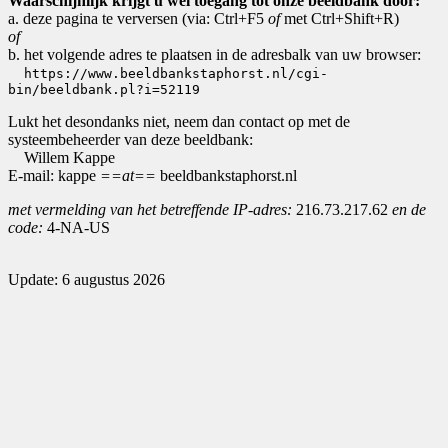
Waarschijnlijk krijgt u wel toegang tot onze beeldbank door:
a. deze pagina te verversen (via: Ctrl+F5
of
met Ctrl+Shift+R)
of
b. het volgende adres te plaatsen in de adresbalk van uw browser:
https://www.beeldbankstaphorst.nl/cgi-
bin/beeldbank.pl?i=52119
Lukt het desondanks niet, neem dan contact op met de
systeembeheerder van deze beeldbank:
Willem Kappe
E-mail: kappe
==at==
beeldbankstaphorst.nl
met vermelding van het betreffende IP-adres:
216.73.217.62
en de
code:
4-NA-US
Update: 6 augustus 2026