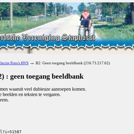
→
lectie Foto's HVS
B2: Geen toegang beeldbank (216.73.217.62)
) : geen toegang beeldbank
komen waaruit veel dubieuze aanroepen komen.
beelden en teksten te vergaren.
teem.
l?i=51587