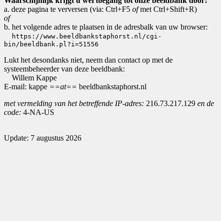
Waarschijnlijk krijgt u wel toegang tot onze beeldbank door:
a. deze pagina te verversen (via: Ctrl+F5
of
met Ctrl+Shift+R)
of
b. het volgende adres te plaatsen in de adresbalk van uw browser:
https://www.beeldbankstaphorst.nl/cgi-
bin/beeldbank.pl?i=51556
Lukt het desondanks niet, neem dan contact op met de
systeembeheerder van deze beeldbank:
Willem Kappe
E-mail: kappe
==at==
beeldbankstaphorst.nl
met vermelding van het betreffende IP-adres:
216.73.217.129
en de
code:
4-NA-US
Update: 7 augustus 2026