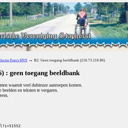
→
lectie Foto's HVS
B2: Geen toegang beeldbank (216.73.216.86)
) : geen toegang beeldbank
komen waaruit veel dubieuze aanroepen komen.
beelden en teksten te vergaren.
teem.
l?i=51552