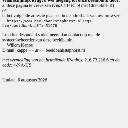
Waarschijnlijk krijgt u wel toegang tot onze beeldbank door:
a. deze pagina te verversen (via: Ctrl+F5
of
met Ctrl+Shift+R)
of
b. het volgende adres te plaatsen in de adresbalk van uw browser:
https://www.beeldbankstaphorst.nl/cgi-
bin/beeldbank.pl?i=51478
Lukt het desondanks niet, neem dan contact op met de
systeembeheerder van deze beeldbank:
Willem Kappe
E-mail: kappe
==at==
beeldbankstaphorst.nl
met vermelding van het betreffende IP-adres:
216.73.216.6
en de
code:
4-NA-US
Update: 6 augustus 2026