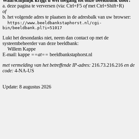
Waarschijnlijk krijgt u wel toegang tot onze beeldbank door:
a. deze pagina te verversen (via: Ctrl+F5
of
met Ctrl+Shift+R)
of
b. het volgende adres te plaatsen in de adresbalk van uw browser:
https://www.beeldbankstaphorst.nl/cgi-
bin/beeldbank.pl?i=51017
Lukt het desondanks niet, neem dan contact op met de
systeembeheerder van deze beeldbank:
Willem Kappe
E-mail: kappe
==at==
beeldbankstaphorst.nl
met vermelding van het betreffende IP-adres:
216.73.216.216
en de
code:
4-NA-US
Update: 8 augustus 2026