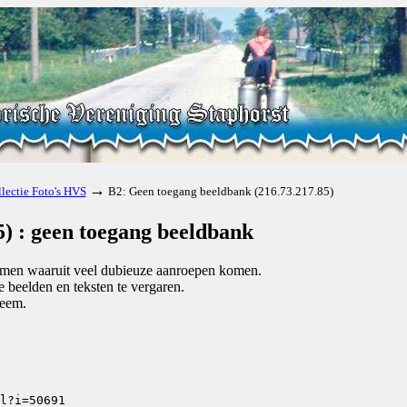
→
lectie Foto's HVS
B2: Geen toegang beeldbank (216.73.217.85)
) : geen toegang beeldbank
komen waaruit veel dubieuze aanroepen komen.
beelden en teksten te vergaren.
teem.
l?i=50691