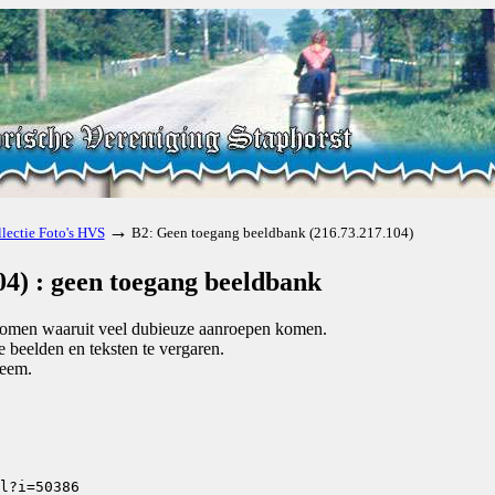
→
lectie Foto's HVS
B2: Geen toegang beeldbank (216.73.217.104)
04) : geen toegang beeldbank
e komen waaruit veel dubieuze aanroepen komen.
beelden en teksten te vergaren.
teem.
l?i=50386