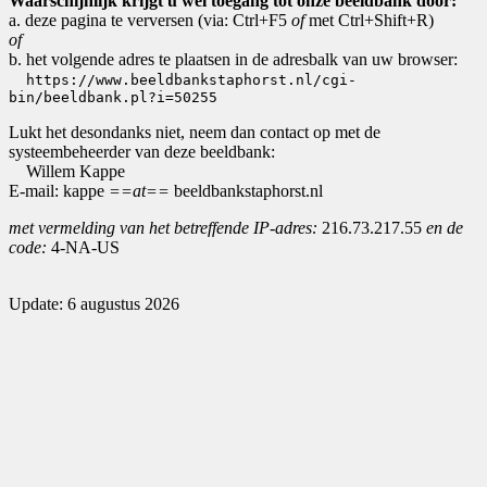
Waarschijnlijk krijgt u wel toegang tot onze beeldbank door:
a. deze pagina te verversen (via: Ctrl+F5
of
met Ctrl+Shift+R)
of
b. het volgende adres te plaatsen in de adresbalk van uw browser:
https://www.beeldbankstaphorst.nl/cgi-
bin/beeldbank.pl?i=50255
Lukt het desondanks niet, neem dan contact op met de
systeembeheerder van deze beeldbank:
Willem Kappe
E-mail: kappe
==at==
beeldbankstaphorst.nl
met vermelding van het betreffende IP-adres:
216.73.217.55
en de
code:
4-NA-US
Update: 6 augustus 2026