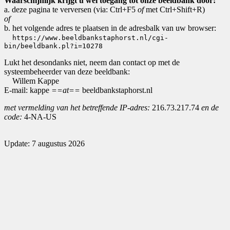
Waarschijnlijk krijgt u wel toegang tot onze beeldbank door:
a. deze pagina te verversen (via: Ctrl+F5
of
met Ctrl+Shift+R)
of
b. het volgende adres te plaatsen in de adresbalk van uw browser:
https://www.beeldbankstaphorst.nl/cgi-
bin/beeldbank.pl?i=10278
Lukt het desondanks niet, neem dan contact op met de
systeembeheerder van deze beeldbank:
Willem Kappe
E-mail: kappe
==at==
beeldbankstaphorst.nl
met vermelding van het betreffende IP-adres:
216.73.217.74
en de
code:
4-NA-US
Update: 7 augustus 2026