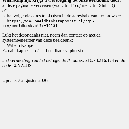
Waarschijnlijk krijgt u wel toegang tot onze beeldbank door:
a. deze pagina te verversen (via: Ctrl+F5
of
met Ctrl+Shift+R)
of
b. het volgende adres te plaatsen in de adresbalk van uw browser:
https://www.beeldbankstaphorst.nl/cgi-
bin/beeldbank.pl?i=10131
Lukt het desondanks niet, neem dan contact op met de
systeembeheerder van deze beeldbank:
Willem Kappe
E-mail: kappe
==at==
beeldbankstaphorst.nl
met vermelding van het betreffende IP-adres:
216.73.216.174
en de
code:
4-NA-US
Update: 7 augustus 2026