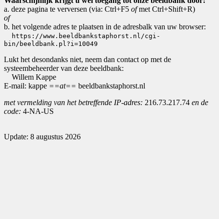
Waarschijnlijk krijgt u wel toegang tot onze beeldbank door:
a. deze pagina te verversen (via: Ctrl+F5
of
met Ctrl+Shift+R)
of
b. het volgende adres te plaatsen in de adresbalk van uw browser:
https://www.beeldbankstaphorst.nl/cgi-
bin/beeldbank.pl?i=10049
Lukt het desondanks niet, neem dan contact op met de
systeembeheerder van deze beeldbank:
Willem Kappe
E-mail: kappe
==at==
beeldbankstaphorst.nl
met vermelding van het betreffende IP-adres:
216.73.217.74
en de
code:
4-NA-US
Update: 8 augustus 2026