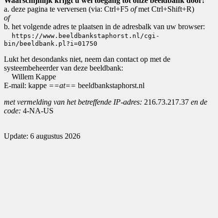
Waarschijnlijk krijgt u wel toegang tot onze beeldbank door:
a. deze pagina te verversen (via: Ctrl+F5
of
met Ctrl+Shift+R)
of
b. het volgende adres te plaatsen in de adresbalk van uw browser:
https://www.beeldbankstaphorst.nl/cgi-
bin/beeldbank.pl?i=01750
Lukt het desondanks niet, neem dan contact op met de
systeembeheerder van deze beeldbank:
Willem Kappe
E-mail: kappe
==at==
beeldbankstaphorst.nl
met vermelding van het betreffende IP-adres:
216.73.217.37
en de
code:
4-NA-US
Update: 6 augustus 2026