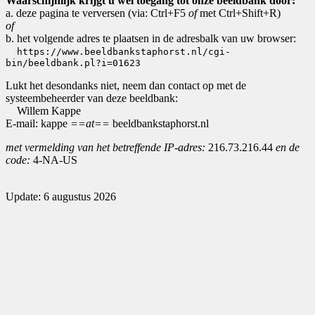
Waarschijnlijk krijgt u wel toegang tot onze beeldbank door:
a. deze pagina te verversen (via: Ctrl+F5
of
met Ctrl+Shift+R)
of
b. het volgende adres te plaatsen in de adresbalk van uw browser:
https://www.beeldbankstaphorst.nl/cgi-
bin/beeldbank.pl?i=01623
Lukt het desondanks niet, neem dan contact op met de
systeembeheerder van deze beeldbank:
Willem Kappe
E-mail: kappe
==at==
beeldbankstaphorst.nl
met vermelding van het betreffende IP-adres:
216.73.216.44
en de
code:
4-NA-US
Update: 6 augustus 2026