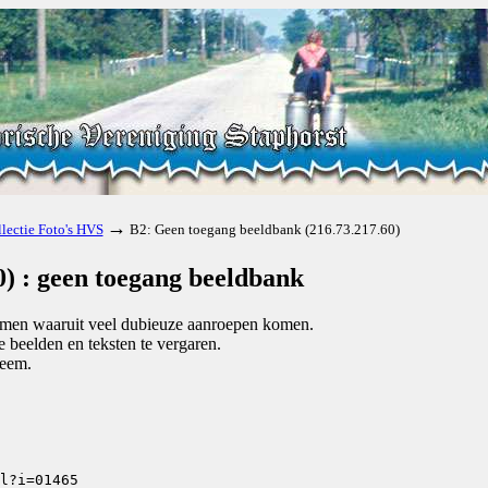
→
lectie Foto's HVS
B2: Geen toegang beeldbank (216.73.217.60)
) : geen toegang beeldbank
komen waaruit veel dubieuze aanroepen komen.
beelden en teksten te vergaren.
teem.
l?i=01465