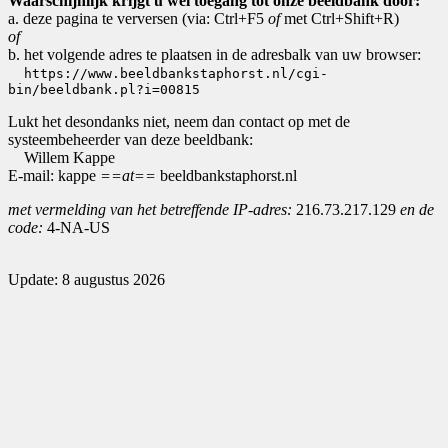
Waarschijnlijk krijgt u wel toegang tot onze beeldbank door:
a. deze pagina te verversen (via: Ctrl+F5
of
met Ctrl+Shift+R)
of
b. het volgende adres te plaatsen in de adresbalk van uw browser:
https://www.beeldbankstaphorst.nl/cgi-
bin/beeldbank.pl?i=00815
Lukt het desondanks niet, neem dan contact op met de
systeembeheerder van deze beeldbank:
Willem Kappe
E-mail: kappe
==at==
beeldbankstaphorst.nl
met vermelding van het betreffende IP-adres:
216.73.217.129
en de
code:
4-NA-US
Update: 8 augustus 2026