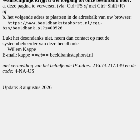
Waarschijnlijk krijgt u wel toegang tot onze beeldbank door:
a. deze pagina te verversen (via: Ctrl+F5
of
met Ctrl+Shift+R)
of
b. het volgende adres te plaatsen in de adresbalk van uw browser:
https://www.beeldbankstaphorst.nl/cgi-
bin/beeldbank.pl?i=00526
Lukt het desondanks niet, neem dan contact op met de
systeembeheerder van deze beeldbank:
Willem Kappe
E-mail: kappe
==at==
beeldbankstaphorst.nl
met vermelding van het betreffende IP-adres:
216.73.217.139
en de
code:
4-NA-US
Update: 8 augustus 2026