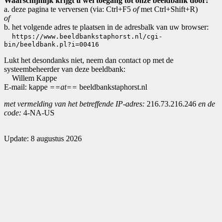
Waarschijnlijk krijgt u wel toegang tot onze beeldbank door:
a. deze pagina te verversen (via: Ctrl+F5
of
met Ctrl+Shift+R)
of
b. het volgende adres te plaatsen in de adresbalk van uw browser:
https://www.beeldbankstaphorst.nl/cgi-
bin/beeldbank.pl?i=00416
Lukt het desondanks niet, neem dan contact op met de
systeembeheerder van deze beeldbank:
Willem Kappe
E-mail: kappe
==at==
beeldbankstaphorst.nl
met vermelding van het betreffende IP-adres:
216.73.216.246
en de
code:
4-NA-US
Update: 8 augustus 2026