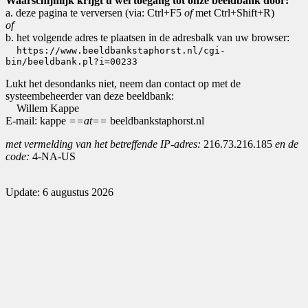
Waarschijnlijk krijgt u wel toegang tot onze beeldbank door:
a. deze pagina te verversen (via: Ctrl+F5
of
met Ctrl+Shift+R)
of
b. het volgende adres te plaatsen in de adresbalk van uw browser:
https://www.beeldbankstaphorst.nl/cgi-
bin/beeldbank.pl?i=00233
Lukt het desondanks niet, neem dan contact op met de
systeembeheerder van deze beeldbank:
Willem Kappe
E-mail: kappe
==at==
beeldbankstaphorst.nl
met vermelding van het betreffende IP-adres:
216.73.216.185
en de
code:
4-NA-US
Update: 6 augustus 2026