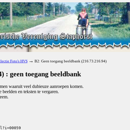
→
lectie Foto's HVS
B2: Geen toegang beeldbank (216.73.216.94)
) : geen toegang beeldbank
komen waaruit veel dubieuze aanroepen komen.
beelden en teksten te vergaren.
teem.
l?i=00059