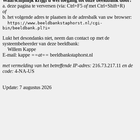
Waarschijnlijk krijgt u wel toegang tot onze beeldbank door:
a. deze pagina te verversen (via: Ctrl+F5
of
met Ctrl+Shift+R)
of
b. het volgende adres te plaatsen in de adresbalk van uw browser:
https://www.beeldbankstaphorst.nl/cgi-
bin/beeldbank.pl?i=
Lukt het desondanks niet, neem dan contact op met de
systeembeheerder van deze beeldbank:
Willem Kappe
E-mail: kappe
==at==
beeldbankstaphorst.nl
met vermelding van het betreffende IP-adres:
216.73.217.11
en de
code:
4-NA-US
Update: 7 augustus 2026